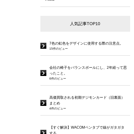
人気記事TOP10
7色の虹色をデザインに使用する際の注意点。
15件のビュー
会社の椅子をバランスボールにし、2年経って思
ったこと。
6件のビュー
高価買取される初期デジモンカード（旧裏面）
まとめ
4件のビュー
【すぐ解決】WACOMペンタブで線がガタガタ
する