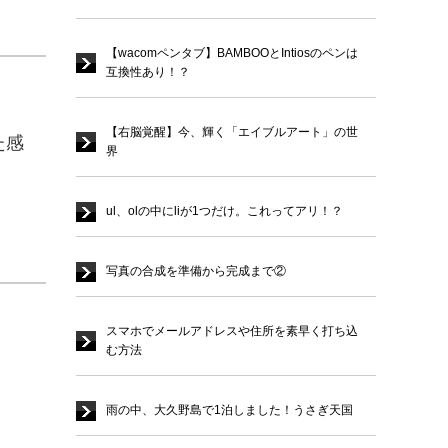
【wacomペンタブ】BAMBOOとIntiosのペンは
互換性あり！？
【右脳覚醒】今、輝く「エイブルアート」の世
た感
界
ul、olの中にliが1つだけ。これってアリ！？
写真の合成を準備から完成まで②
スマホでメールアドレスや住所を素早く打ち込
む方法
雨の中、大久野島で1泊しました！うさぎ天国