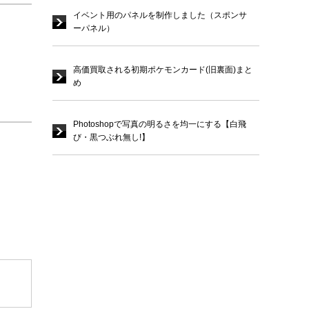
イベント用のパネルを制作しました（スポンサ
ーパネル）
高価買取される初期ポケモンカード(旧裏面)まと
め
Photoshopで写真の明るさを均一にする【白飛
び・黒つぶれ無し!】