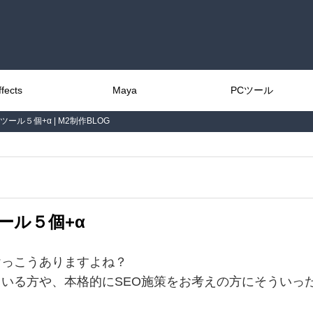
ffects
Maya
PCツール
ル５個+α | M2制作BLOG
ール５個+α
けっこうありますよね？
いる方や、本格的にSEO施策をお考えの方にそういっ