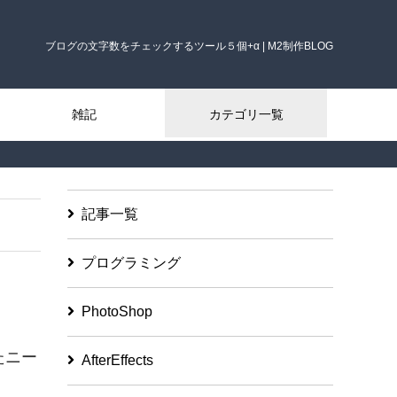
ブログの文字数をチェックするツール５個+α | M2制作BLOG
雑記
カテゴリ一覧
記事一覧
プログラミング
PhotoShop
たニー
AfterEffects