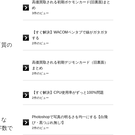
高価買取される初期ポケモンカード(旧裏面)まと
め
3件のビュー
【すぐ解決】WACOMペンタブで線がガタガタ
する
2件のビュー
「質の
高価買取される初期デジモンカード（旧裏面）
まとめ
2件のビュー
【すぐ解決】CPU使用率がずっと100%問題
2件のビュー
Photoshopで写真の明るさを均一にする【白飛
くな
び・黒つぶれ無し!】
字数で
2件のビュー